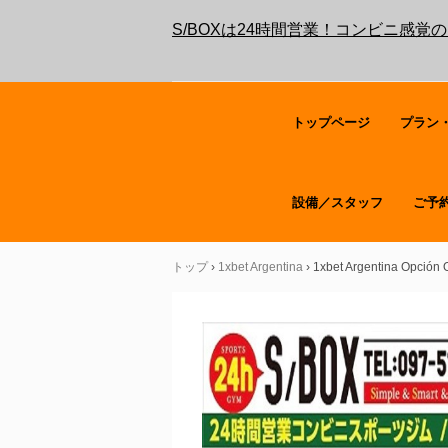
S/BOXは24時間営業！コンビニ感
トップページ
プラン
設備／スタッフ
ご予
トップ
›
1xbet Argentina
›
1xbet Argentina Opción 