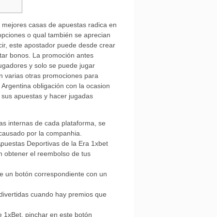
 mejores casas de apuestas radica en
s opciones o qual también se aprecian
ecir, este apostador puede desde crear
ntar bonos. La promoción antes
jugadores y solo se puede jugar
n varias otras promociones para
 Argentina obligación con la ocasion
e sus apuestas y hacer jugadas
as internas de cada plataforma, se
s causado por la companhia.
puestas Deportivas de la Era 1xbet
n obtener el reembolso de tus
iste un botón correspondiente con un
divertidas cuando hay premios que
e 1xBet, pinchar en este botón