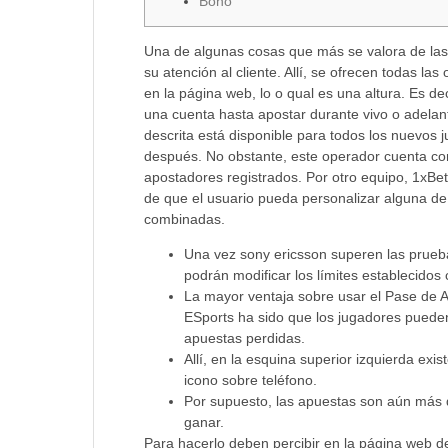
Bono
Una de algunas cosas que más se valora de las
su atención al cliente. Allí, se ofrecen todas la
en la página web, lo o qual es una altura. Es d
una cuenta hasta apostar durante vivo o adela
descrita está disponible para todos los nuevos 
después. No obstante, este operador cuenta co
apostadores registrados. Por otro equipo, 1xBet
de que el usuario pueda personalizar alguna d
combinadas.
Una vez sony ericsson superen las prueb
podrán modificar los límites establecido
La mayor ventaja sobre usar el Pase de A
ESports ha sido que los jugadores puede
apuestas perdidas.
Allí, en la esquina superior izquierda ex
icono sobre teléfono.
Por supuesto, las apuestas son aún más 
ganar.
Para hacerlo deben percibir en la página web d