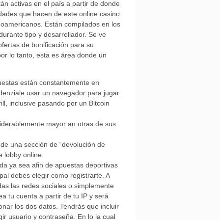
 activas en el país a partir de donde
idades que hacen de este online casino
anoamericanos. Están compilados en los
durante tipo y desarrollador. Se ve
ertas de bonificación para su
or lo tanto, esta es área donde un
estas están constantemente en
denziale usar un navegador para jugar.
ll, inclusive pasando por un Bitcoin
nsiderablemente mayor an otras de sus
 de una sección de “devolución de
e lobby online.
ida ya sea afin de apuestas deportivas
pal debes elegir como registrarte. A
odas las redes sociales o simplemente
ea tu cuenta a partir de tu IP y será
nar los dos datos. Tendrás que incluir
ir usuario y contraseña. En lo la cual