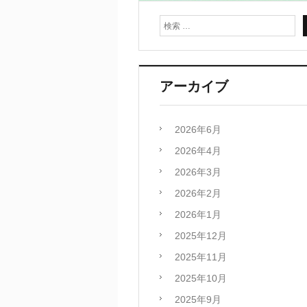
アーカイブ
2026年6月
2026年4月
2026年3月
2026年2月
2026年1月
2025年12月
2025年11月
2025年10月
2025年9月