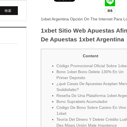
1xbet Argentina Opción On The Internet Para 
1xbet Sitio Web Apuestas Afi
De Apuestas 1xbet Argentina
Content
Código Promocional Oficial Sobre 1xbe
Bono 1xbet Bono Delete 130% En Un
Primer Depósito
¿qué Casas De Apuestas Aceptan Mer
Soddisfatto?
Reseña De Una Plataforma 1xbet Arge
Bono Suprabets Acumulador
Código De Bono Sobre Casino En Vivo
1xbet
Teoría Del Dinero Y Delete Crédito Lud
Des Mises Unión Male Impotence