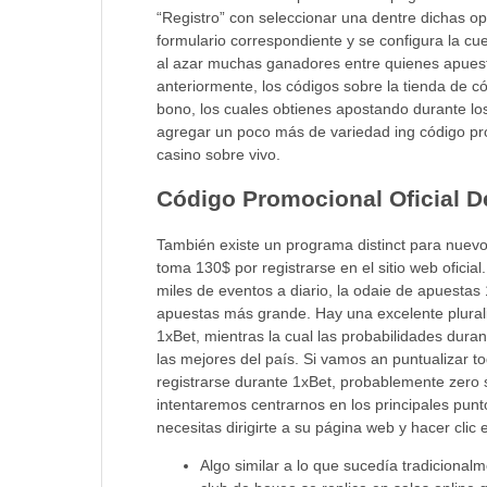
“Registro” con seleccionar una dentre dichas o
formulario correspondiente y se configura la cu
al azar muchas ganadores entre quienes apue
anteriormente, los códigos sobre la tienda de c
bono, los cuales obtienes apostando durante lo
agregar un poco más de variedad ing código pr
casino sobre vivo.
Código Promocional Oficial D
También existe un programa distinct para nuevo
toma 130$ por registrarse en el sitio web oficia
miles de eventos a diario, la odaie de apuestas
apuestas más grande. Hay una excelente plura
1xBet, mientras la cual las probabilidades durant
las mejores del país. Si vamos an puntualizar t
registrarse durante 1xBet, probablemente zero s
intentaremos centrarnos en los principales punto
necesitas dirigirte a su página web y hacer clic 
Algo similar a lo que sucedía tradicional