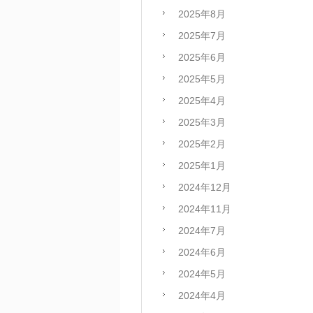
2025年8月
2025年7月
2025年6月
2025年5月
2025年4月
2025年3月
2025年2月
2025年1月
2024年12月
2024年11月
2024年7月
2024年6月
2024年5月
2024年4月