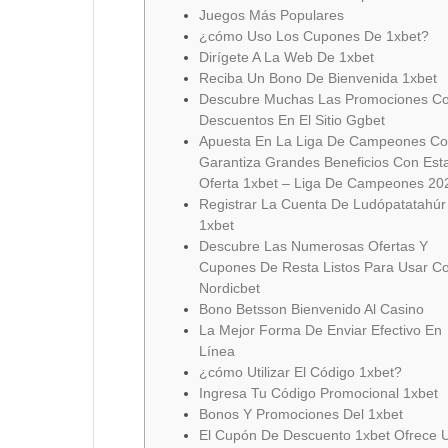
Juegos Más Populares
¿cómo Uso Los Cupones De 1xbet?
Dirígete A La Web De 1xbet
Reciba Un Bono De Bienvenida 1xbet
Descubre Muchas Las Promociones C
Descuentos En El Sitio Ggbet
Apuesta En La Liga De Campeones C
Garantiza Grandes Beneficios Con Est
Oferta 1xbet – Liga De Campeones 20
Registrar La Cuenta De Ludópatatahú
1xbet
Descubre Las Numerosas Ofertas Y
Cupones De Resta Listos Para Usar C
Nordicbet
Bono Betsson Bienvenido Al Casino
La Mejor Forma De Enviar Efectivo En
Línea
¿cómo Utilizar El Código 1xbet?
Ingresa Tu Código Promocional 1xbet
Bonos Y Promociones Del 1xbet
El Cupón De Descuento 1xbet Ofrece 