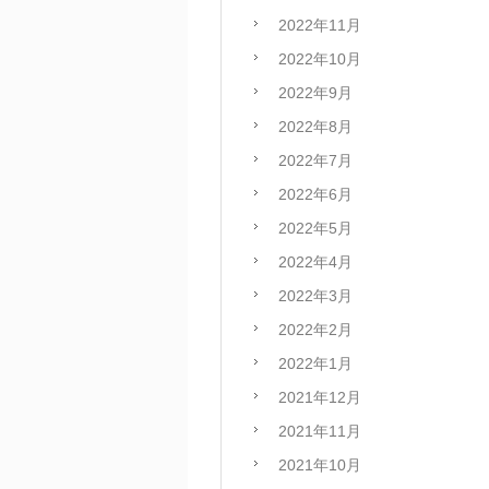
2022年11月
2022年10月
2022年9月
2022年8月
2022年7月
2022年6月
2022年5月
2022年4月
2022年3月
2022年2月
2022年1月
2021年12月
2021年11月
2021年10月