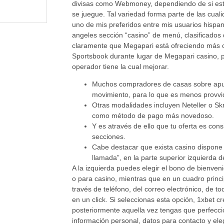
divisas como Webmoney, dependiendo de si están
se juegue. Tal variedad forma parte de las cual
uno de mis preferidos entre mis usuarios hisp
angeles sección “casino” de menú, clasificados 
claramente que Megapari está ofreciendo más of
Sportsbook durante lugar de Megapari casino, p
operador tiene la cual mejorar.
Muchos compradores de casas sobre apu
movimiento, para lo que es menos provvi
Otras modalidades incluyen Neteller o Skri
como método de pago más novedoso.
Y es através de ello que tu oferta es co
secciones.
Cabe destacar que exista casino dispone
llamada”, en la parte superior izquierda d
A la izquierda puedes elegir el bono de bienven
o para casino, mientras que en un cuadro princi
través de teléfono, del correo electrónico, de t
en un click. Si seleccionas esta opción, 1xbet cr
posteriormente aquella vez tengas que perfeccio
información personal, datos para contacto y eleg