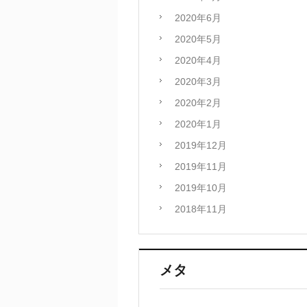
2020年6月
2020年5月
2020年4月
2020年3月
2020年2月
2020年1月
2019年12月
2019年11月
2019年10月
2018年11月
メタ