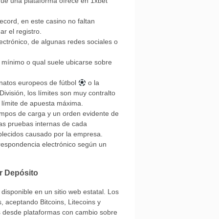
 que una plataforma ofrece en 1xbet
ecord, en este casino no faltan
r el registro.
lectrónico, de algunas redes sociales o
o mínimo o qual suele ubicarse sobre
onatos europeos de fútbol
o la
visión, los límites son muy contralto
y límite de apuesta máxima.
empos de carga y un orden evidente de
as pruebas internas de cada
ablecidos causado por la empresa.
respondencia electrónico según un
r Depósito
 disponible en un sitio web estatal. Los
aceptando Bitcoins, Litecoins y
 desde plataformas con cambio sobre