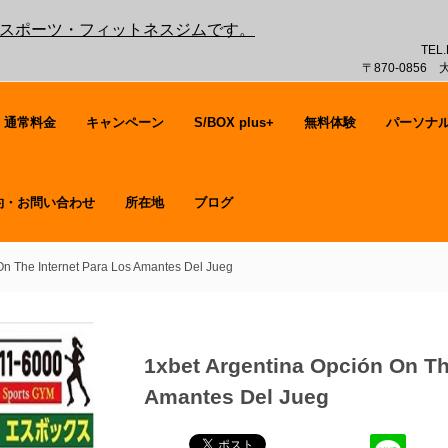
覚のスポーツ・フィットネスジムです。
TEL.
〒870-0856
・通常料金
キャンペーン
S/BOX plus+
無料体験
パーソナ
約・お問い合わせ
所在地
ブログ
On The Internet Para Los Amantes Del Jueg
1xbet Argentina Opción On Th
Amantes Del Jueg