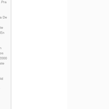
s Pra
a De
te
 En
n
tos
22000
ste
ld
r