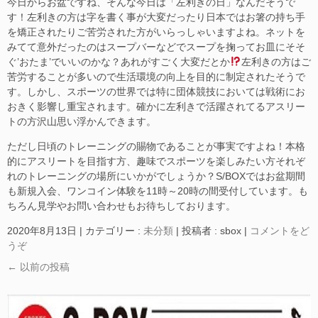
今日からお盆ですね、そんな今日は「左利きの日」なんだそうで
す！左利きの方は字を書く事が大変だったり日本ではお箸の持ち手
を矯正されたりご苦労された方がいらっしゃいますよね。ネットを
みてて意外だったのはスープバーなどでスープを掬ってお皿にそそ
ぐ’おたま’でいいのかな？あれがすごく大変だとか
左利きの方はご
苦労することが多いので生活環境の向上を目的に制定されたそうで
す。しかし、スポーツの世界では特に団体競技においては戦術にお
おきく影響し重宝されます。確かに左利きで活躍されてるアスリー
トの方沢山思い浮かんできます。
ただし日頃のトレーニングの賜物であることが事実ですよね！本格
的にアスリートを目指す方、趣味でスポーツを楽しみたい方それぞ
れのトレーニングの場所にいかがでしょうか？S/BOXではお盆期間
も新規入会、ワンコイン体験を11時～20時の間受付しています。も
ちろん見学やお問い合わせもお待ちしております。
2020年8月13日
|
カテゴリー :
未分類
|
投稿者 : sbox
|
コメントをど
うぞ
←
以前の投稿