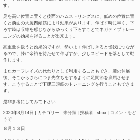
す。
足を高い位置に置くと後面のハムストリングスに、低めの位置に置
くと前面の大腿四頭筋により効果があります。伸ばす時に早く、下
ろす時は収縮を感じながらゆっくり下ろすことでネガティブトレー
ニングの効果を得ることが出来ます。
高重量を扱うと効果的ですが、勢いよく伸ばしきると怪我につなが
るので、膝に余裕を待たせて伸ばすか、少しスピードを落として動
作します。
またカーフレイズの代わりとして利用することもでき、膝の伸展
後、そこからさらにつま先立ちをするように足関節を底屈させま
す。こうすることで下腿三頭筋のトレーニングを行うこともできま
す。
是非参考にしてみて下さい
2020年8月14日
|
カテゴリー :
未分類
|
投稿者 : sbox
|
コメントをど
うぞ
８月１３日