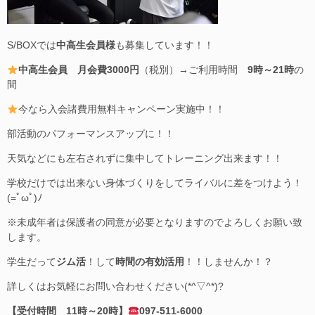
S/BOXでは
中高生会員様
も募集しています！！
中高生会員 月会費3000円
（税別）→ご利用時間
9時～21時
の
間
今なら入会諸費用無料キャンペーン実施中！！
部活動のパフォーマンスアップに！！
天気などにも左右されずに集中してトレーニング出来ます！！
学校だけでは出来ない身体づくりをしてライバルに差をつけよう！
(=ﾟωﾟ)ﾉ
※未成年者は保護者の同意が必要となりますのでよろしくお願い致
します。
学生だって
ジム活
！して
時間の有効活用
！！しませんか！？
詳しくはお気軽にお問い合わせください(*^▽^*)?
【受付時間 11時～20時】
097-511-6000