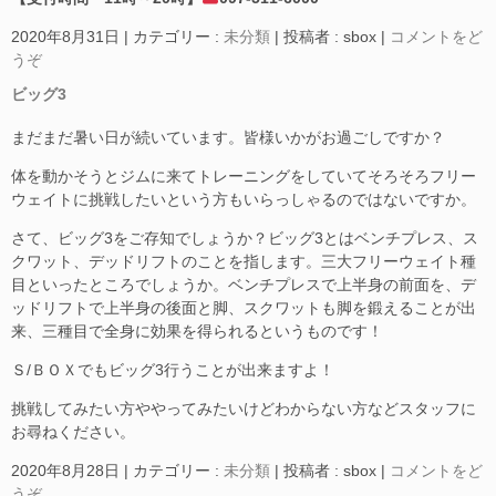
2020年8月31日
|
カテゴリー :
未分類
|
投稿者 : sbox
|
コメントをど
うぞ
ビッグ3
まだまだ暑い日が続いています。皆様いかがお過ごしですか？
体を動かそうとジムに来てトレーニングをしていてそろそろフリー
ウェイトに挑戦したいという方もいらっしゃるのではないですか。
さて、ビッグ3をご存知でしょうか？ビッグ3とはベンチプレス、ス
クワット、デッドリフトのことを指します。三大フリーウェイト種
目といったところでしょうか。ベンチプレスで上半身の前面を、デ
ッドリフトで上半身の後面と脚、スクワットも脚を鍛えることが出
来、三種目で全身に効果を得られるというものです！
Ｓ/ＢＯＸでもビッグ3行うことが出来ますよ！
挑戦してみたい方ややってみたいけどわからない方などスタッフに
お尋ねください。
2020年8月28日
|
カテゴリー :
未分類
|
投稿者 : sbox
|
コメントをど
うぞ