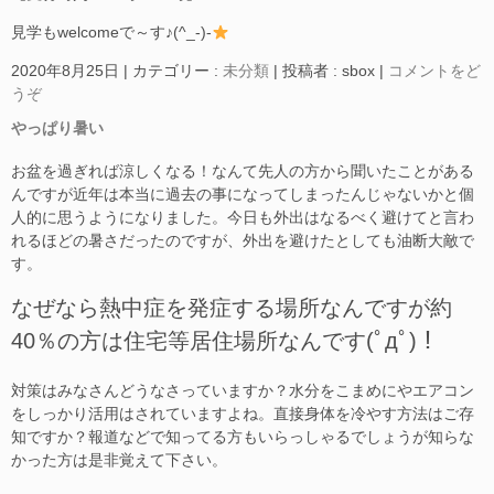
見学もwelcomeで～す♪(^_-)-
2020年8月25日
|
カテゴリー :
未分類
|
投稿者 : sbox
|
コメントをど
うぞ
やっぱり暑い
お盆を過ぎれば涼しくなる！なんて先人の方から聞いたことがある
んですが近年は本当に過去の事になってしまったんじゃないかと個
人的に思うようになりました。今日も外出はなるべく避けてと言わ
れるほどの暑さだったのですが、外出を避けたとしても油断大敵で
す。
なぜなら熱中症を発症する場所なんですが約
40％の方は住宅等居住場所なんです(ﾟдﾟ)！
対策はみなさんどうなさっていますか？水分をこまめにやエアコン
をしっかり活用はされていますよね。直接身体を冷やす方法はご存
知ですか？報道などで知ってる方もいらっしゃるでしょうが知らな
かった方は是非覚えて下さい。