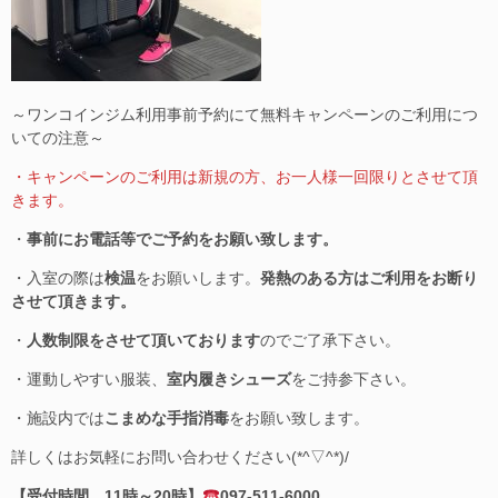
～ワンコインジム利用事前予約にて無料キャンペーンのご利用につ
いての注意～
・キャンペーンのご利用は新規の方、お一人様一回限りとさせて頂
きます。
・
事前にお電話等でご予約をお願い致します。
・入室の際は
検温
をお願いします。
発熱のある方はご利用をお断り
させて頂きます。
・
人数制限をさせて頂いております
のでご了承下さい。
・運動しやすい服装、
室内履きシューズ
をご持参下さい。
・施設内では
こまめな手指消毒
をお願い致します。
詳しくはお気軽にお問い合わせください(*^▽^*)/
【受付時間 11時～20時】
097-511-6000