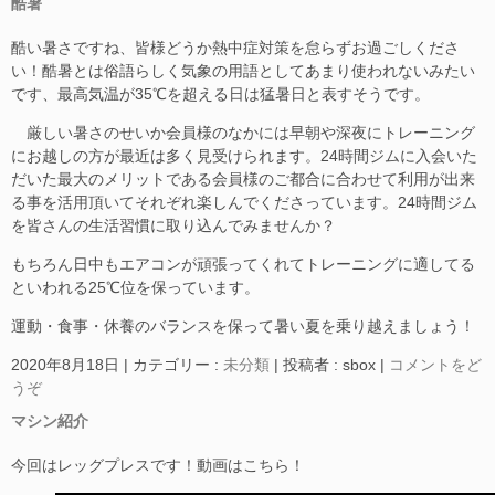
酷暑
酷い暑さですね、皆様どうか熱中症対策を怠らずお過ごしくださ
い！酷暑とは俗語らしく気象の用語としてあまり使われないみたい
です、最高気温が35℃を超える日は猛暑日と表すそうです。
厳しい暑さのせいか会員様のなかには早朝や深夜にトレーニング
にお越しの方が最近は多く見受けられます。24時間ジムに入会いた
だいた最大のメリットである会員様のご都合に合わせて利用が出来
る事を活用頂いてそれぞれ楽しんでくださっています。24時間ジム
を皆さんの生活習慣に取り込んでみませんか？
もちろん日中もエアコンが頑張ってくれてトレーニングに適してる
といわれる25℃位を保っています。
運動・食事・休養のバランスを保って暑い夏を乗り越えましょう！
2020年8月18日
|
カテゴリー :
未分類
|
投稿者 : sbox
|
コメントをど
うぞ
マシン紹介
今回はレッグプレスです！動画はこちら！