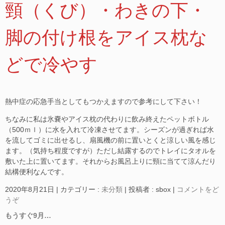
頸（くび）・わきの下・
脚の付け根をアイス枕な
どで冷やす
熱中症の応急手当としてもつかえますので参考にして下さい！
ちなみに私は氷嚢やアイス枕の代わりに飲み終えたペットボトル
（500ｍｌ）に水を入れて冷凍させてます。シーズンが過ぎれば水
を流してゴミに出せるし、扇風機の前に置いとくと涼しい風を感じ
ます。（気持ち程度ですが）ただし結露するのでトレイにタオルを
敷いた上に置いてます。それからお風呂上りに頸に当てて涼んだり
結構便利なんです。
2020年8月21日
|
カテゴリー :
未分類
|
投稿者 : sbox
|
コメントをど
うぞ
もうすぐ9月…