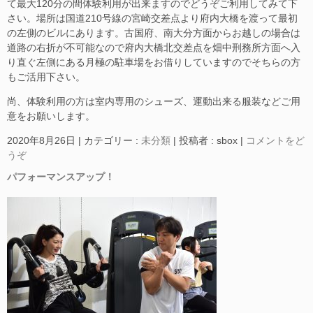
て最大120分の間体験利用が出来ますのでどうぞご利用してみて下
さい。場所は国道210号線の宮崎交差点より府内大橋を渡って最初
の左側のビルにあります。古国府、南大分方面からお越しの場合は
道路の右折が不可能なので府内大橋北交差点を畑中刑務所方面へ入
り直ぐ左側にある月極の駐車場をお借りしていますのでそちらの方
もご活用下さい。
尚、体験利用の方は室内専用のシューズ、運動出来る服装などご用
意をお願いします。
2020年8月26日
|
カテゴリー :
未分類
|
投稿者 : sbox
|
コメントをど
うぞ
パフォーマンスアップ！