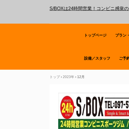
S/BOXは24時間営業！コンビニ感
トップページ
プラン
設備／スタッフ
ご予
トップ
›
2023年
›
12月