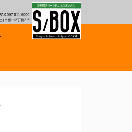
FAX:097-511-6000
 大分市畑中2丁目2-5
ル
ブ