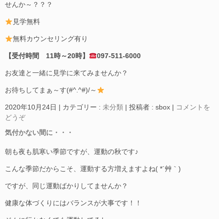
せんか～？？？
見学無料
無料カウンセリング有り
【受付時間 11時～20時】
097-511-6000
お友達と一緒に見学に来てみませんか？
お待ちしてまぁ～す(#^.^#)/～
2020年10月24日
|
カテゴリー :
未分類
|
投稿者 : sbox
|
コメントを
どうぞ
気付かない間に・・・
朝も夜も肌寒い季節ですが、運動の秋です♪
こんな季節だからこそ、運動する方増えますよね( *´艸｀)
ですが、同じ運動ばかりしてませんか？
健康な体づくりにはバランスが大事です！！