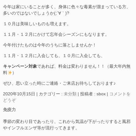
今年は家にいることが多く、身体に色々な毒素が溜まっている方、
多いのではないでしょうか(;´∀｀)?
１０月は美味しいものも増えます。
１１月・１２月にかけて忘年会シーズンにもなります。
今年付けたものは今年のうちに落としませんか！
１１月・１２月に入会しても、１０月に入会しても、
キャンペーン対象
であれば、料金は変わりません！！（最大年内無
料
）
ぜひ、思い立った時にご連絡・ご来店お待ちしております♪
2020年10月15日
|
カテゴリー :
未分類
|
投稿者 : sbox
|
コメントを
どうぞ
免疫力
季節の変わり目であったり、これから気温が下がったりすると風邪
やインフルエンザ等が流行ってきます。