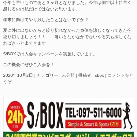
今年も早いものであと３ヶ月となりました。今年は例年以上に早く
感じるのは私だけではないと思います。
年末に向けてやり残したことはないですか？
夏に外に出ないからと絞り切れなかった身体を涼しくなってきた今
絞り切りましょう！！ 暑いとなかなかでないやる気も涼しくな
ればきっと出てきます！
S/BOXでは入会キャンペーンを実施しています。
この機会にぜひご入会を！
2020年10月2日
|
カテゴリー :
未分類
|
投稿者 : sbox
|
コメントをど
うぞ