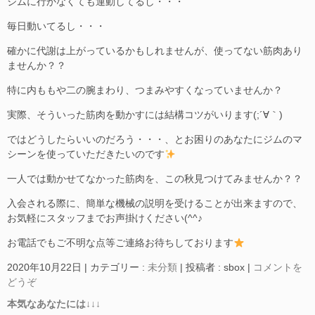
ジムに行かなくても運動してるし・・・
毎日動いてるし・・・
確かに代謝は上がっているかもしれませんが、使ってない筋肉あり
ませんか？？
特に内ももや二の腕まわり、つまみやすくなっていませんか？
実際、そういった筋肉を動かすには結構コツがいります(;´∀｀)
ではどうしたらいいのだろう・・・、とお困りのあなたにジムのマ
シーンを使っていただきたいのです
一人では動かせてなかった筋肉を、この秋見つけてみませんか？？
入会される際に、簡単な機械の説明を受けることが出来ますので、
お気軽にスタッフまでお声掛けください(^^♪
お電話でもご不明な点等ご連絡お待ちしております
2020年10月22日
|
カテゴリー :
未分類
|
投稿者 : sbox
|
コメントを
どうぞ
本気なあなたには↓↓↓