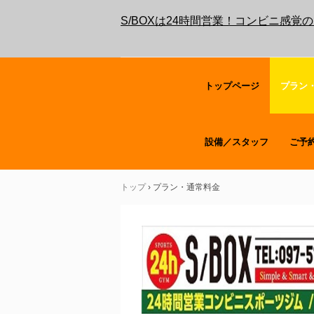
S/BOXは24時間営業！コンビニ感
トップページ
プラン
設備／スタッフ
ご予
トップ
›
プラン・通常料金