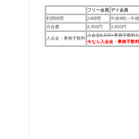
フリー会員
デイ会員
利用時間
24時間
午前9時～午後
月会費
4,950円
3,850円
入会金5,500+事務手数料3,
入会金・事務手数料
今なら入会金・事務手数