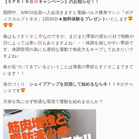
【ＳＰＲＩＮＧ
キャンペーン】のお知らせ！！
期間中、S/BOX会員へ入会頂きますと電磁パルス痩身マシン『ボデ
ィスカルプトネオ』1回30分★
無料体験をプレゼント
いたします
春はもうすぐそこ
なのですが、まだまだ季節の変わり目で朝晩や
日によっては寒い日もありますよね・・・体調を崩しやすい季節で
す。体調管理の為にも適切な運動で免疫力もキープしておきたいで
すよね♪
春が近づいてきているということは薄着の季節もすぐそこまできて
います！！
体力づくり、
シェイプアップを目指して始めるなら今！！
今がチャ
ンスです
天候を気にせず快適な環境で運動を始めませんか？