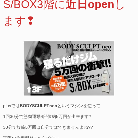
S/BOX3階に
近日open
し
ます❢
plusでは
BODYSCULPTneo
というマシンを使って
1回30分で筋肉運動4部位約5万回が出来ます?
30分で腹筋5万回は自分ではできませんよね??