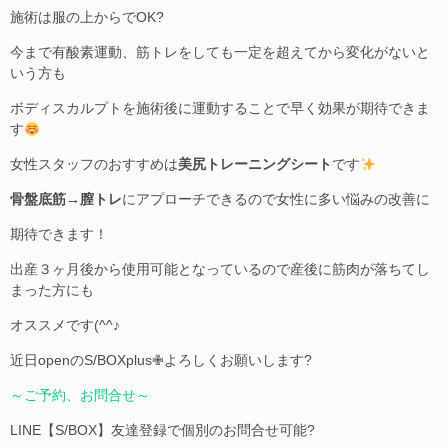
施術は服の上からでOK?
今まで有酸素運動、筋トレをしても一定を超えてから変化がないと
いう方も
ボディスカルプトを施術後に運動することで早く効果が期待できま
す
女性スタッフのおすすめは
美尻トレーニングシート
です
骨盤底筋→膣トレ
にアプローチできるので女性に多い悩みの改善に
期待できます！
出産３ヶ月後から使用可能となっているので産後に筋肉が落ちてし
まった方にも
オススメです(^^♪
近日openのS/BOXplus✙よろしくお願いします?
～ご予約、お問合せ～
LINE【S/BOX】友達登録で個別のお問合せ可能?