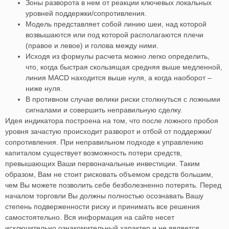
Зоны разворота в нем от реакции ключевых локальных
уровней поддержки/сопротивления.
Модель представляет собой линию шеи, над которой
возвышаются или под которой располагаются плечи
(правое и левое) и голова между ними.
Исходя из формулы расчета можно легко определить,
что, когда быстрая скользящая средняя выше медленной,
линия MACD находится выше нуля, а когда наоборот –
ниже нуля.
В противном случае велики риски столкнуться с ложными
сигналами и совершить неправильную сделку.
Идея индикатора построена на том, что после ложного пробоя
уровня зачастую происходит разворот и отбой от поддержки/
сопротивления. При неправильном подходе к управлению
капиталом существует возможность потери средств,
превышающих Ваши первоначальные инвестиции. Таким
образом, Вам не стоит рисковать объемом средств большим,
чем Вы можете позволить себе безболезненно потерять. Перед
началом торговли Вы должны полностью осознавать Вашу
степень подверженности риску и принимать все решения
самостоятельно. Вся информация на сайте несет
исключительно ознакомительный характер и не является