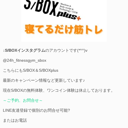
↓
S/BOXインスタグラム
のアカウントです(*^^)v
@24h_fitnessgym_sbox
こちらにもS/BOX＆S/BOXplus
最新のキャンペーン情報など更新しています♪
現在S/BOXの無料体験、ワンコイン体験は休止しております。
～ご予約、お問合せ～
LINE友達登録で個別のお問合せ可能?
またはお電話