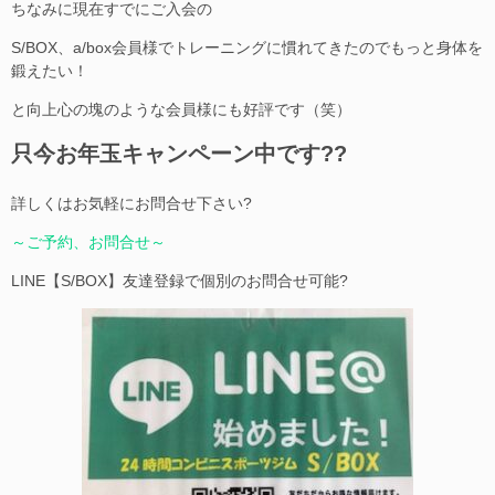
ちなみに現在すでにご入会の
S/BOX、a/box会員様でトレーニングに慣れてきたのでもっと身体を
鍛えたい！
と向上心の塊のような会員様にも好評です（笑）
只今お年玉キャンペーン中です??
詳しくはお気軽にお問合せ下さい?
～ご予約、お問合せ～
LINE【S/BOX】友達登録で個別のお問合せ可能?