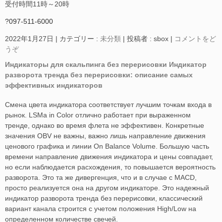
受付時間11時～20時
?097-511-6000
2022年1月27日
|
カテゴリー :
未分類
|
投稿者 : sbox
|
コメントをど
うぞ
Индикаторы для скальпинга без перерисовки Индикатор
разворота тренда без перерисовки: описание самых
эффективных индикаторов
Смена цвета индикатора соответствует лучшим точкам входа в
рынок. LSMa in Color отлично работает при выраженном
тренде, однако во время флета не эффективен. Конкретные
значения OBV не важны, важно лишь направление движения
ценового графика и линии On Balance Volume. Большую часть
времени направление движения индикатора и цены совпадает,
но если наблюдается расхождения, то повышается вероятность
разворота. Это та же дивергенция, что и в случае с MACD,
просто реализуется она на другом индикаторе. Это надежный
индикатор разворота тренда без перерисовки, классический
вариант канала строится с учетом положения High/Low на
определенном количестве свечей.