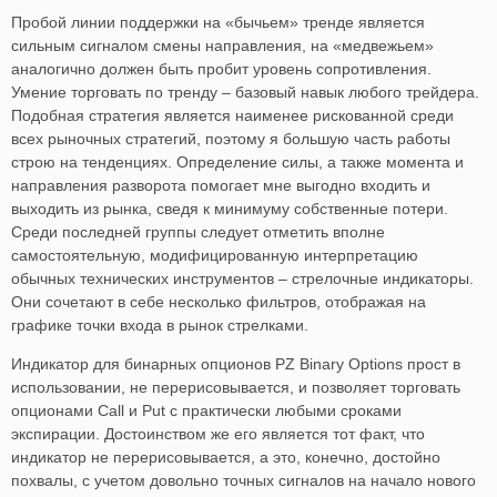
Пробой линии поддержки на «бычьем» тренде является
сильным сигналом смены направления, на «медвежьем»
аналогично должен быть пробит уровень сопротивления.
Умение торговать по тренду – базовый навык любого трейдера.
Подобная стратегия является наименее рискованной среди
всех рыночных стратегий, поэтому я большую часть работы
строю на тенденциях. Определение силы, а также момента и
направления разворота помогает мне выгодно входить и
выходить из рынка, сведя к минимуму собственные потери.
Среди последней группы следует отметить вполне
самостоятельную, модифицированную интерпретацию
обычных технических инструментов – стрелочные индикаторы.
Они сочетают в себе несколько фильтров, отображая на
графике точки входа в рынок стрелками.
Индикатор для бинарных опционов PZ Binary Options прост в
использовании, не перерисовывается, и позволяет торговать
опционами Call и Put с практически любыми сроками
экспирации. Достоинством же его является тот факт, что
индикатор не перерисовывается, а это, конечно, достойно
похвалы, с учетом довольно точных сигналов на начало нового