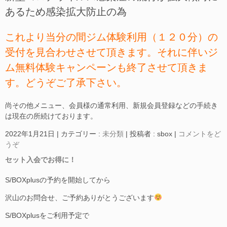
あるため感染拡大防止の為
これより当分の間ジム体験利用（１２０分）の
受付を見合わせさせて頂きます。それに伴いジ
ム無料体験キャンペーンも終了させて頂きま
す。どうぞご了承下さい。
尚その他メニュー、会員様の通常利用、新規会員登録などの手続き
は現在の所続けております。
2022年1月21日
|
カテゴリー :
未分類
|
投稿者 : sbox
|
コメントをど
うぞ
セット入会でお得に！
S/BOXplusの予約を開始してから
沢山のお問合せ、ご予約ありがとうございます
S/BOXplusをご利用予定で