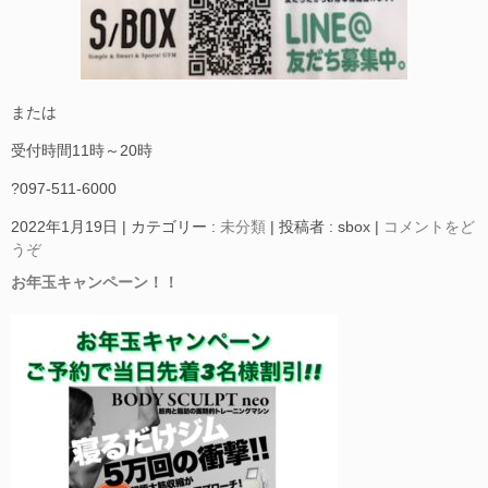
または
受付時間11時～20時
?097-511-6000
2022年1月19日
|
カテゴリー :
未分類
|
投稿者 : sbox
|
コメントをど
うぞ
お年玉キャンペーン！！