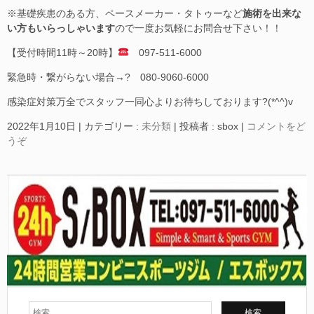
※基礎疾患のある方、ペースメーカー・タトゥーなど
施術を出来な
い方もいらっしゃいます
ので一度お気軽にお問合せ下さい！！
【受付時間11時～20時】
097-511-6000
緊急時・繋がらない場合→? 080-9060-6000
感染症対策万全でスタッフ一同心よりお待ちしております?(*^^)v
2022年1月10日
|
カテゴリー :
未分類
|
投稿者 : sbox
|
コメントをど
うぞ