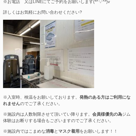
※お電話 又はLINEにてご予約をお願いします(*^▽^*)v
詳しくはお気軽にお問い合わせください?
※入室時、検温をお願いしております。
発熱のある方はご利用にな
れません
のでご了承ください。
※施設内は人数制限させて頂いてい降ります。
会員様優先の為
ジム
体験はお断りする場合もございますのでご了承ください。
※施設内ではこまめな
消毒
と
マスク着用
をお願いします！！