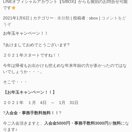
LINEオフィシャルアカウント【S/BOX】からも個別のお問合せ可能
です
2021年1月6日
|
カテゴリー :
未分類
|
投稿者 : sbox
|
コメントをど
うぞ
お年玉キャンペーン！！
?あけましておめでとうございます?
２０２１年スタートですね！！
今年は帰省もお出かけも控えめな年末年始の方が多かったのではな
いでしょうか・・・。
そこで・・・
【お年玉キャンペーン！！】
２０２１年 １月 4日 ～ 1月 31日
?
入会金・事務手数料無料！！
?
今ご入会頂きますと、
入会金5000円・事務手数料3000円
が
無料
にな
ります♪