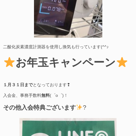
二酸化炭素濃度計測器を使用し換気も行っています(^^♪
お年玉キャンペーン
１月３１日まで
となっております❢
入会金、事務手数料
無料
(゜o゜)！
その他入会特典ございます
?