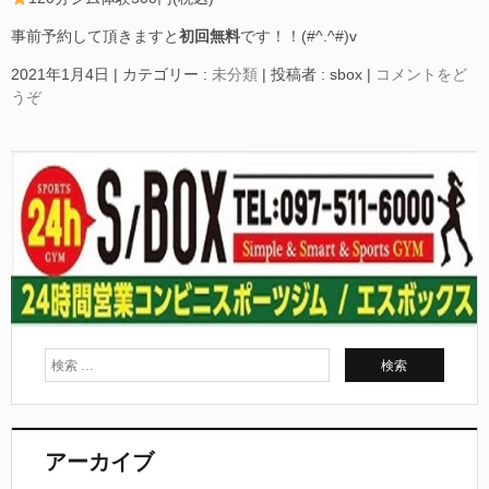
事前予約して頂きますと
初回無料
です！！(#^.^#)v
2021年1月4日
|
カテゴリー :
未分類
|
投稿者 : sbox
|
コメントをど
うぞ
アーカイブ