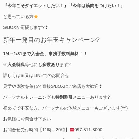
『今年こそダイエットしたい！』『今年は筋肉をつけたい！』
と思っている方
S/BOXが応援します?❢
新年一発目のお年玉キャンペーン?
1/4～1/31まで入会金、事務手数料無料！！
☞
入会特典
等他にも
多数あり
ます?
詳しくは℡又はLINEでのお問合せ
見学や体験を兼ねて直接S/BOXにご来店も大歓迎❢
パーソナルトレーニングも
特別割引
メニューあります?
初めてで不安な方、パーソナルの体験メニューもございます(^^)
お気軽にお問合せ下さい
お問合せ受付時間【11時～20時】
097-511-6000