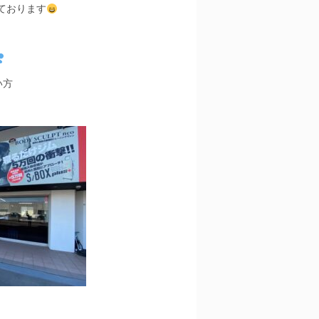
ております
い方