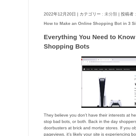
2022年12月20日
|
カテゴリー :
未分類
|
投稿者 :
How to Make an Online Shopping Bot in 3 S
Everything You Need to Know 
Shopping Bots
They believe you don’t have their interests at he
stop bad bots, or both. Back in the day shoppers
doorbusters at brick and mortar stores. If you 
pageviews, it’s likely your site is experiencing bot