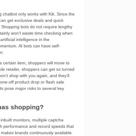
 chatbot only works with Kik. Since the
can get exclusive deals and quick
 Shopping bots do not require lengthy
tainly won’t waste time checking when
ificial intelligence in the
mentum. AI bots can have self-
r.
 a certain item, shoppers will move to
sole retailer, shoppers can get so turned
n’t shop with you again, and they’ll
a one-off product drop or flash sale
ots pose major risks to several key
tmas shopping?
inbuilt monitors, multiple captcha
igh performance and record speeds that
da makes brands continuously available