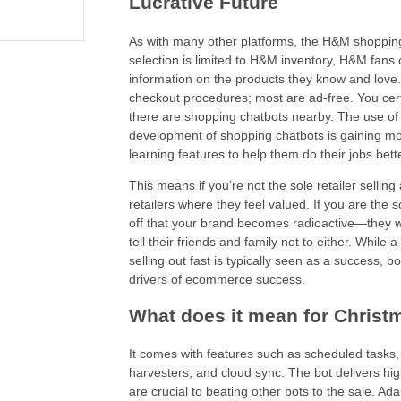
Lucrative Future
As with many other platforms, the H&M shopping
selection is limited to H&M inventory, H&M fans 
information on the products they know and love.
checkout procedures; most are ad-free. You cer
there are shopping chatbots nearby. The use of art
development of shopping chatbots is gaining mo
learning features to help them do their jobs bette
This means if you’re not the sole retailer selling
retailers where they feel valued. If you are the 
off that your brand becomes radioactive—they wo
tell their friends and family not to either. While 
selling out fast is typically seen as a success, b
drivers of ecommerce success.
What does it mean for Chris
It comes with features such as scheduled tasks, 
harvesters, and cloud sync. The bot delivers h
are crucial to beating other bots to the sale. A