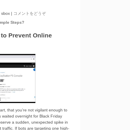
 sbox
|
コメントをどうぞ
imple Steps?
to Prevent Online
art, that you’re not vigilant enough to
 waited overnight for Black Friday
observe a sudden, unexpected spike in
 traffic. If bots are targeting one high-