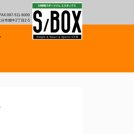
FAX:097-511-6000
 大分市畑中2丁目2-5
ル
ブ