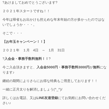
?あけましておめでとうございます?
２０２１年スタートですね！！
今年は帰省もお出かけも控えめな年末年始の方が多かったのではな
いでしょうか・・・。
そこで・・・
【お年玉キャンペーン！！】
２０２１年 １月 4日 ～ 1月 31日
?
入会金・事務手数料無料！！
?
今ご入会頂きますと、
入会金5000円・事務手数料3000円
が
無料
にな
ります♪
継続の期間によりさらにお得な特典もご用意しております！！
一緒に正月太りを解消しましょう(^_^)/
詳しくはお電話、又は
LINE友達登録
にてお気軽にお問い合わせくだ
さい♪