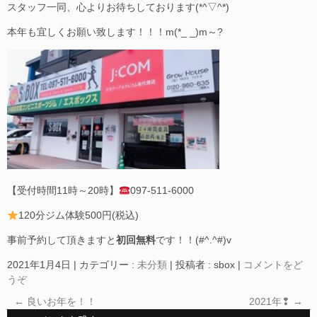
スタッフ一同、心よりお待ちしております(*^▽^*)
本年も宜しくお願い致します！！！m(*_ _)m～?
【受付時間11時～20時】
097-511-6000
120分ジム体験500円(税込)
事前予約して頂きますと
初回無料
です！！(#^.^#)v
2021年1月4日
|
カテゴリー :
未分類
|
投稿者 : sbox
|
コメントをど
うぞ
←
良いお年を！！
2021年❢
→