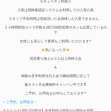
セキュリティ対策◎
入室は指静脈認証システムを利用しての入室の為
スタッフ不在時間は登録頂いた会員様しか入室できません。
２４時間防犯カメラ作動＆SECOM防犯用ボタンも設置しているの
で
女性にも安心して夜間もご利用いただけます?
気になった方
現在乗り換えor２人以上同時入会
＆
体験or見学利用当日入会で継続期間に応じて
最大３ヶ月会費無料キャンペン中です❢
ご予約、お問合せお待ちしております?
～ご予約、お問合せ～
オススメ☞LINE【S/BOX】友達登録で個別のお問合せ可能