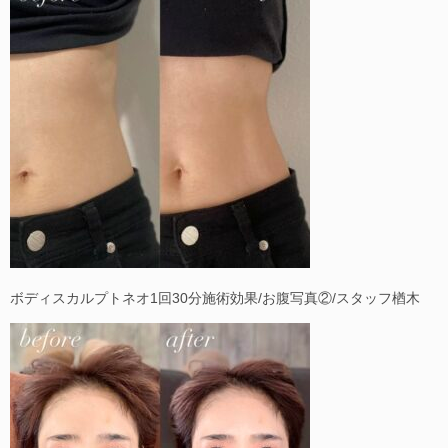
ボディスカルプトネオ1回30分施術効果/お腹写真②/スタッフ楢木