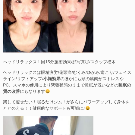
ヘッドリラックス１回15分施術効果/顔写真①/スタッフ楢木
ヘッドリラックスは眼精疲労/偏頭痛/むくみ/ゆがみ/肩こり/フェイス
ライン/リフトアップ/
小顔効果
のほかにも頭の筋肉がストレスや
PC、スマホの使用により緊張状態のままで睡眠が浅いなどの
睡眠の
質の改善
にもなります
楽して瘦せたい！寝るだけジム！がさらにパワーアップして身体を
ととのえる！！健康的なサポートも可能に♪